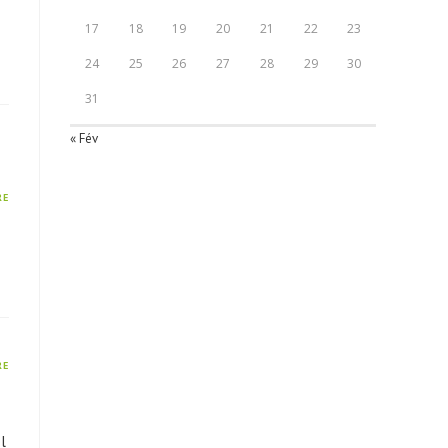
17
18
19
20
21
22
23
24
25
26
27
28
29
30
31
« Fév
RE
RE
l