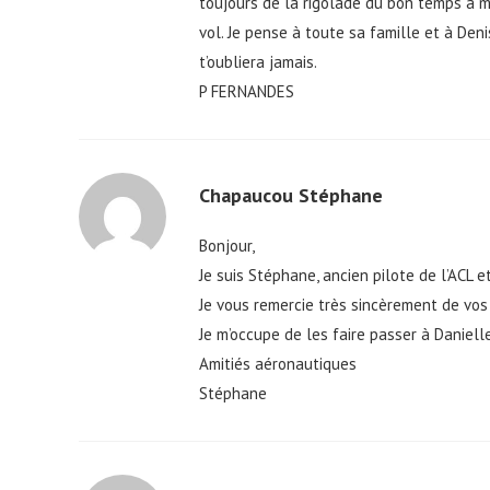
toujours de la rigolade du bon temps à 
vol. Je pense à toute sa famille et à De
t’oubliera jamais.
P FERNANDES
Chapaucou Stéphane
Bonjour,
Je suis Stéphane, ancien pilote de l’ACL e
Je vous remercie très sincèrement de vo
Je m’occupe de les faire passer à Daniell
Amitiés aéronautiques
Stéphane