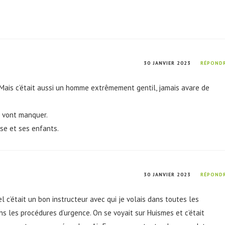
30 JANVIER 2023
RÉPOND
. Mais c’était aussi un homme extrêmement gentil, jamais avare de
s vont manquer.
use et ses enfants.
30 JANVIER 2023
RÉPOND
l c’était un bon instructeur avec qui je volais dans toutes les
dans les procédures d’urgence. On se voyait sur Huismes et c’était