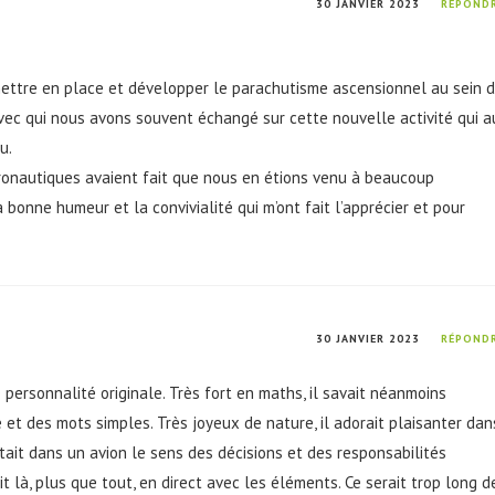
30 JANVIER 2023
RÉPOND
r, mettre en place et développer le parachutisme ascensionnel au sein 
 avec qui nous avons souvent échangé sur cette nouvelle activité qui a
u.
éronautiques avaient fait que nous en étions venu à beaucoup
 bonne humeur et la convivialité qui m’ont fait l’apprécier et pour
30 JANVIER 2023
RÉPOND
personnalité originale. Très fort en maths, il savait néanmoins
et des mots simples. Très joyeux de nature, il adorait plaisanter dan
tait dans un avion le sens des décisions et des responsabilités
ait là, plus que tout, en direct avec les éléments. Ce serait trop long d