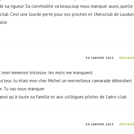
t de sa rigueur. Sa convivialité va beaucoup nous manquer aussi, quelle
u club. C’est une lourde perte pour ses proches et l’Aéroclub de Loudun
ille
30 JANVIER 2023
RÉPOND
et mon immense tristesse. les mots me manquent.
structeur, tu étais mon cher Michel un merveilleux camarade débordant
ur. Tu vas nous manquer.
si qu’à toute sa famille et aux collègues pilotes de l’aéro-club
30 JANVIER 2023
RÉPOND