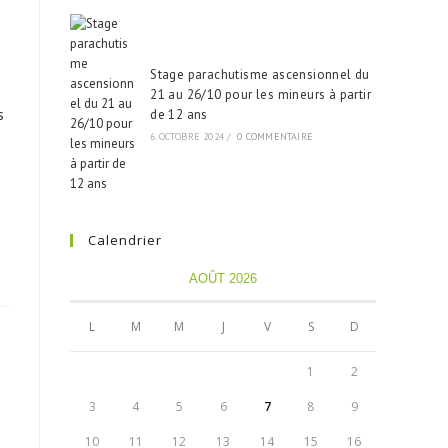
Stage parachutisme ascensionnel du
21 au 26/10 pour les mineurs à partir
s
de 12 ans
6 OCTOBRE 2024
/
0 COMMENTAIRE
Calendrier
AOÛT 2026
L
M
M
J
V
S
D
1
2
3
4
5
6
7
8
9
10
11
12
13
14
15
16