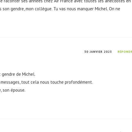
me raconter ses années chez Air France avec toutes les anecdotes en
nis son gendre, mon collègue. Tu vas nous manquer Michel. On ne
30 JANVIER 2023
RÉPOND
t gendre de Michel.
s messages, tout cela nous touche profondément.
e, son épouse.