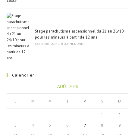
Stage parachutisme ascensionnel du 21 au 26/10
pour les mineurs à partir de 12 ans
6 OCTOBRE 2024
/
0 COMMENTAIRE
Calendrier
AOÛT 2026
L
M
M
J
V
S
D
1
2
3
4
5
6
7
8
9