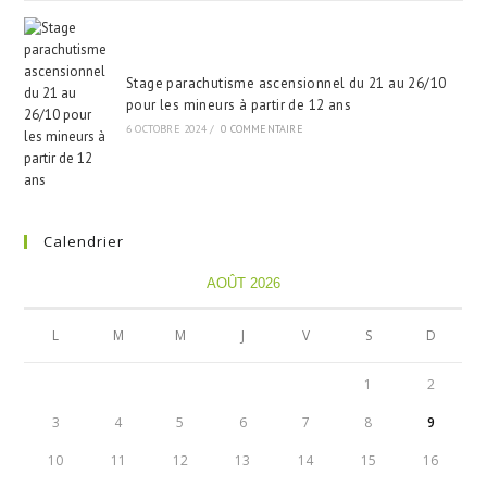
Stage parachutisme ascensionnel du 21 au 26/10
pour les mineurs à partir de 12 ans
6 OCTOBRE 2024
/
0 COMMENTAIRE
Calendrier
AOÛT 2026
L
M
M
J
V
S
D
1
2
3
4
5
6
7
8
9
10
11
12
13
14
15
16